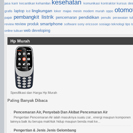
kesehatan
jasa
karir
kecantikan
kehamilan
komunikasi
kontraktor
kursus des
otomot
lingkungan
laptop
grafis
lcd
loker
majas
mesin
modem
murah
oppo
pembangkit listrik
pendidikan
pencemaran
pajak
penulis
perawatan tu
smartphone
review produk
review
software
sony ericsson
sosiago
teknologi
tips
t
web developing
online
tulisan
Hp Murah
Spesifikasi dan Harga Hp Murah
Paling Banyak Dibaca
Pencemaran Air, Penyebab Dan Akibat Pencemaran Air
Pengertian Pencemaran Air ialah masuknya suatu zat , energi maupun komponen
lainnya baik itu berupa makhluk hidup maupun benda mati ke...
Pengertian & Jenis Jenis Gelombang