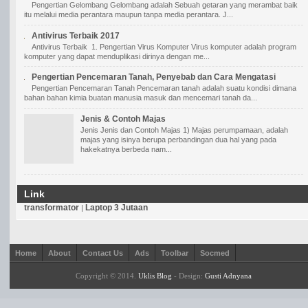
Pengertian Gelombang Gelombang adalah Sebuah getaran yang merambat baik
itu melalui media perantara maupun tanpa media perantara. J...
Antivirus Terbaik 2017
Antivirus Terbaik 1. Pengertian Virus Komputer Virus komputer adalah program
komputer yang dapat menduplikasi dirinya dengan me...
Pengertian Pencemaran Tanah, Penyebab dan Cara Mengatasi
Pengertian Pencemaran Tanah Pencemaran tanah adalah suatu kondisi dimana
bahan bahan kimia buatan manusia masuk dan mencemari tanah da...
Jenis & Contoh Majas
Jenis Jenis dan Contoh Majas 1) Majas perumpamaan, adalah
majas yang isinya berupa perbandingan dua hal yang pada
hakekatnya berbeda nam...
Link
transformator
Laptop 3 Jutaan
|
Home
About
Contact Us
Ads
Toolbar
Socmed
Copyright © 2014.
Uklis Blog
- Design:
Gusti Adnyana