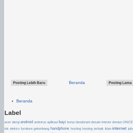
Beranda
Posting Lebih Baru
Posting Lama
Beranda
Label
android
bayi
acer
alergi
antivirus
aplikasi
bunyi
deodorant
desain interior
donasi UNIC
internet
handphone
ink
elektro
furniture
gelombang
hosting
hosting terbaik
iklan
iph