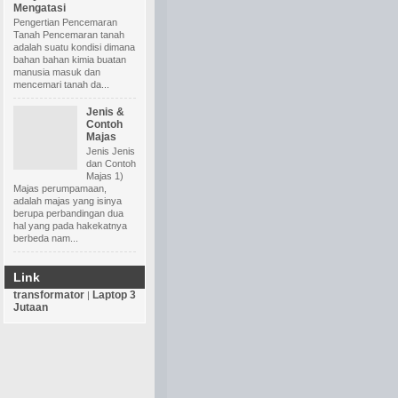
Mengatasi
Pengertian Pencemaran
Tanah Pencemaran tanah
adalah suatu kondisi dimana
bahan bahan kimia buatan
manusia masuk dan
mencemari tanah da...
Jenis &
Contoh
Majas
Jenis Jenis
dan Contoh
Majas 1)
Majas perumpamaan,
adalah majas yang isinya
berupa perbandingan dua
hal yang pada hakekatnya
berbeda nam...
Link
transformator
Laptop 3
|
Jutaan