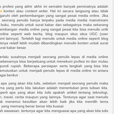
is profesi yang akhir akhir ini semakin banyak peminatnya adalah
is
konten atau content writer. Hal ini secara langsung atau tidak
garuhi oleh perkembangan yang sangat pesat media online. Jika
i seorang penulis hanya terpaku pada media media mainstream
s buku, menulis untuk surat kabar dan sebagainya maka sekarang
kembangan media online yang sangat pesat kita bisa menulis untk
nline seperti web berita, blog maupun situs situs UGC (user
nt lainnya). Terlebih lagi menulis untuk media online seperti blog
snya relatif lebih mudah dibandingkan menulis konten untuk surat
urat kabar besar.
erlalu susahnya menjadi seorang penulis lepas di media online
sebenarnya bisa berpeluang untuk menekuni profesi ini dan mulau
undi rupiah. Beberapa persiapan serta langkah yang bisa kita
emutuskan untuk menjadi penulis lepas di media online ini antara
gai berikut :
 apa yang akan kita tulis, sebelum menjadi seorang penulis maka
ma yang perlu kita lakukan adalah menentukan jenis tulisan kita.
eperti apa yang akan kita tulis apakah artikel tentang teknologi,
, travel, cerita maupun yang lainnya. Tentunya agar saat menulis
dak menemui kesulitan akan lebih baik jika kita memilih tema
n yang memang benar benar kita kuasai.
 wawasan, tentunya agar kita menguasai apa yang akan kita tulis