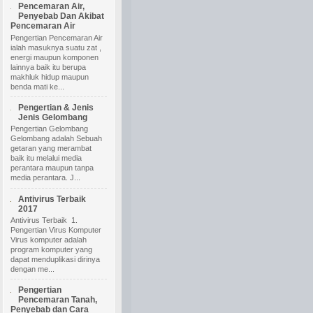
Pencemaran Air,
Penyebab Dan Akibat
Pencemaran Air
Pengertian Pencemaran Air
ialah masuknya suatu zat ,
energi maupun komponen
lainnya baik itu berupa
makhluk hidup maupun
benda mati ke...
Pengertian & Jenis
Jenis Gelombang
Pengertian Gelombang
Gelombang adalah Sebuah
getaran yang merambat
baik itu melalui media
perantara maupun tanpa
media perantara. J...
Antivirus Terbaik
2017
Antivirus Terbaik 1.
Pengertian Virus Komputer
Virus komputer adalah
program komputer yang
dapat menduplikasi dirinya
dengan me...
Pengertian
Pencemaran Tanah,
Penyebab dan Cara