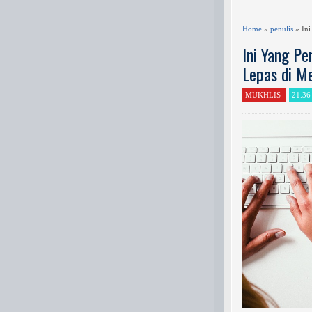
Home
»
penulis
» Ini
Ini Yang Pe
Lepas di Me
MUKHLIS
21.36