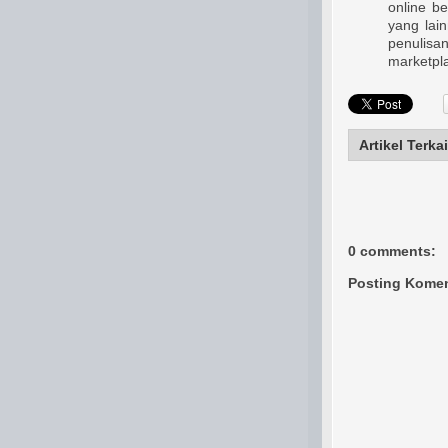
online b
yang lai
penulisa
marketpla
Artikel Terkai
0 comments:
Posting Komen