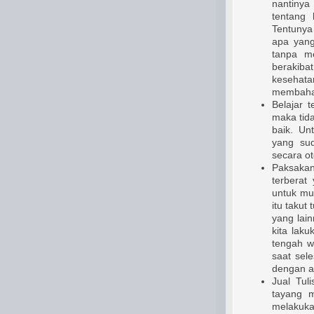
nantiny
tentang 
Tentunya
apa yang 
tanpa me
berakiba
kesehat
membaha
Belajar 
maka tida
baik. Un
yang sud
secara ot
Paksakan
terbera
untuk mul
itu takut
yang lain
kita laku
tengah w
saat sele
dengan ap
Jual Tuli
tayang m
melakukan