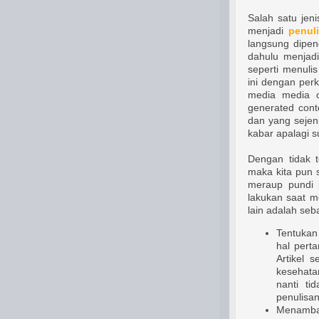
Salah satu jen
menjadi
penul
langsung dipen
dahulu menjad
seperti menuli
ini dengan per
media media o
generated conte
dan yang sejeni
kabar apalagi s
Dengan tidak t
maka kita pun 
meraup pundi p
lakukan saat m
lain adalah seba
Tentukan
hal perta
Artikel s
kesehatan
nanti ti
penulisa
Menambah