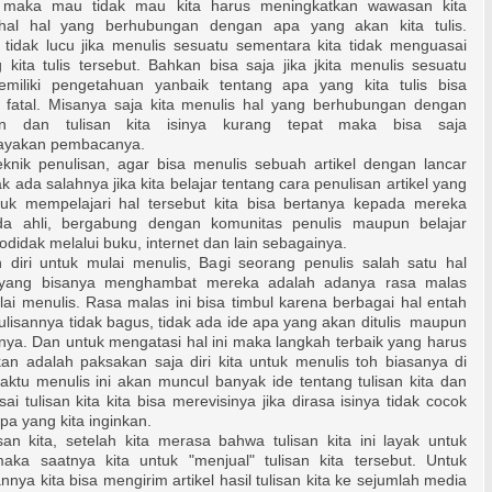
a maka mau tidak mau kita harus meningkatkan wawasan kita
hal hal yang berhubungan dengan apa yang akan kita tulis.
 tidak lucu jika menulis sesuatu sementara kita tidak menguasai
kita tulis tersebut. Bahkan bisa saja jika jkita menulis sesuatu
miliki pengetahuan yanbaik tentang apa yang kita tulis bisa
t fatal. Misanya saja kita menulis hal yang berhubungan dengan
an dan tulisan kita isinya kurang tepat maka bisa saja
yakan pembacanya.
teknik penulisan, agar bisa menulis sebuah artikel dengan lancar
k ada salahnya jika kita belajar tentang cara penulisan artikel yang
tuk mempelajari hal tersebut kita bisa bertanya kepada mereka
a ahli, bergabung dengan komunitas penulis maupun belajar
odidak melalui buku, internet dan lain sebagainya.
 diri untuk mulai menulis, Bagi seorang penulis salah satu hal
t yang bisanya menghambat mereka adalah adanya rasa malas
ai menulis. Rasa malas ini bisa timbul karena berbagai hal entah
 tulisannya tidak bagus, tidak ada ide apa yang akan ditulis maupun
nya. Dan untuk mengatasi hal ini maka langkah terbaik yang harus
kan adalah paksakan saja diri kita untuk menulis toh biasanya di
aktu menulis ini akan muncul banyak ide tentang tulisan kita dan
sai tulisan kita kita bisa merevisinya jika dirasa isinya tidak cocok
a yang kita inginkan.
san kita, setelah kita merasa bahwa tulisan kita ini layak untuk
aka saatnya kita untuk "menjual" tulisan kita tersebut. Untuk
nya kita bisa mengirim artikel hasil tulisan kita ke sejumlah media