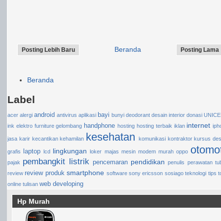
Beranda
Posting Lebih Baru
Posting Lama
Beranda
Label
android
bayi
acer
alergi
antivirus
aplikasi
bunyi
deodorant
desain interior
donasi UNIC
internet
handphone
ink
elektro
furniture
gelombang
hosting
hosting terbaik
iklan
iph
kesehatan
jasa
karir
kecantikan
kehamilan
komunikasi
kontraktor
kursus des
otomot
lingkungan
laptop
grafis
lcd
loker
majas
mesin
modem
murah
oppo
pembangkit listrik
pendidikan
pencemaran
pajak
penulis
perawatan tu
smartphone
review produk
review
software
sony ericsson
sosiago
teknologi
tips
t
web developing
online
tulisan
Hp Murah