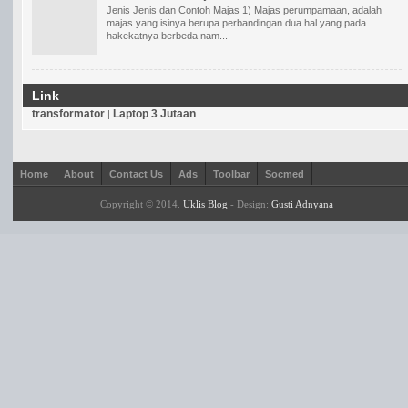
Jenis Jenis dan Contoh Majas 1) Majas perumpamaan, adalah
majas yang isinya berupa perbandingan dua hal yang pada
hakekatnya berbeda nam...
Link
transformator
Laptop 3 Jutaan
|
Home
About
Contact Us
Ads
Toolbar
Socmed
Copyright © 2014.
Uklis Blog
- Design:
Gusti Adnyana